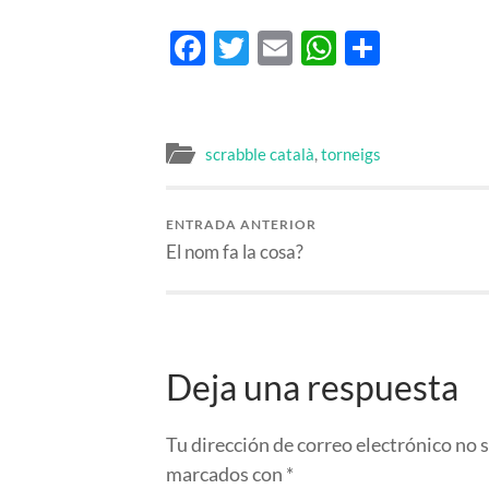
Facebook
Twitter
Email
WhatsAp
Compar
scrabble català
,
torneigs
ENTRADA ANTERIOR
El nom fa la cosa?
Deja una respuesta
Tu dirección de correo electrónico no 
marcados con
*