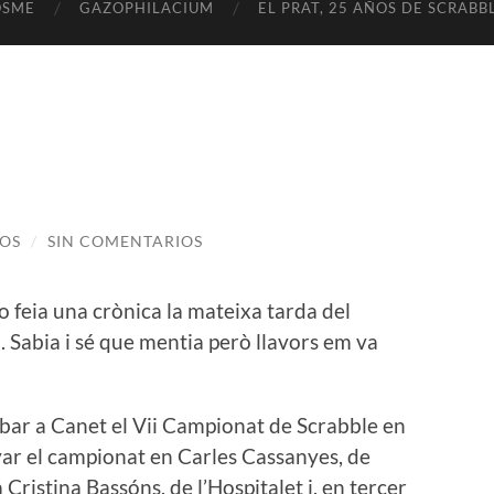
OSME
GAZOPHILACIUM
EL PRAT, 25 AÑOS DE SCRABB
OS
/
SIN COMENTARIOS
o feia una crònica la mateixa tarda del
. Sabia i sé que mentia però llavors em va
lebar a Canet el Vii Campionat de Scrabble en
ar el campionat en Carles Cassanyes, de
 Cristina Bassóns, de l’Hospitalet i, en tercer