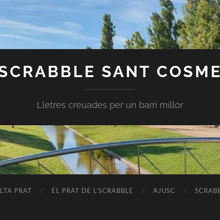
SCRABBLE SANT COSM
Lletres creuades per un barri millor
LTA PRAT
EL PRAT DE L’SCRABBLE
AJUSC
SCRAB