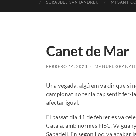
SCRABBLE SANTANDREU
MI SANT C
Canet de Mar
FEBRERO 14, 2023
/
MANUEL GRANAD
Una vegada, algú em va dir que si n
campionat no tenia cap sentit fer-la
afectar igual.
El passat dia 11 de febrer es va ce
Català, amb normes FISC. Va guany
Sabadell. En segon lloc, va acabar la