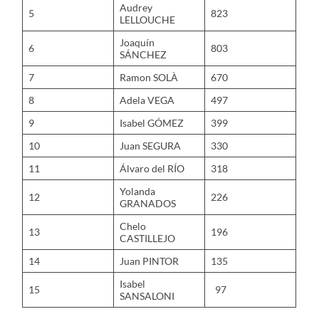
Audrey
5
823
LELLOUCHE
Joaquín
6
803
SÁNCHEZ
7
Ramon SOLÀ
670
8
Adela VEGA
497
9
Isabel GÓMEZ
399
10
Juan SEGURA
330
11
Álvaro del RÍO
318
Yolanda
12
226
GRANADOS
Chelo
13
196
CASTILLEJO
14
Juan PINTOR
135
Isabel
15
97
SANSALONI