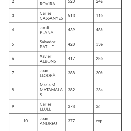
2
523
24a
ROVIRA
Carles
3
513
11è
CASSANYES
Jordi
4
439
48è
PLANA
Salvador
5
428
33è
BATLLE
Xavier
6
417
28è
ALBONS
Joan
7
388
30è
LLODRÀ
Maria M.
8
MATAMALA
382
23a
S
Carles
9
378
3è
LLULL
Joan
10
377
exp
ANDREU