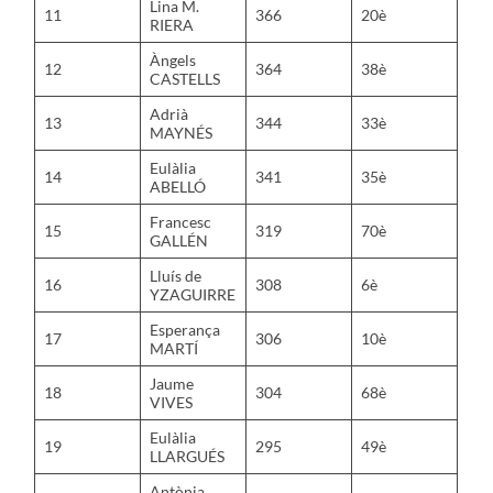
Lina M.
11
366
20è
RIERA
Àngels
12
364
38è
CASTELLS
Adrià
13
344
33è
MAYNÉS
Eulàlia
14
341
35è
ABELLÓ
Francesc
15
319
70è
GALLÉN
Lluís de
16
308
6è
YZAGUIRRE
Esperança
17
306
10è
MARTÍ
Jaume
18
304
68è
VIVES
Eulàlia
19
295
49è
LLARGUÉS
Antònia