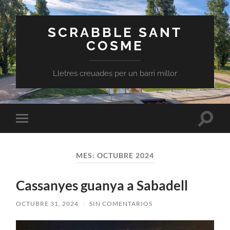
SCRABBLE SANT
COSME
Lletres creuades per un barri millor
Altern
Alternar
el
el
campo
menú
de
móvil
búsqu
MES:
OCTUBRE 2024
Cassanyes guanya a Sabadell
OCTUBRE 31, 2024
/
SIN COMENTARIOS