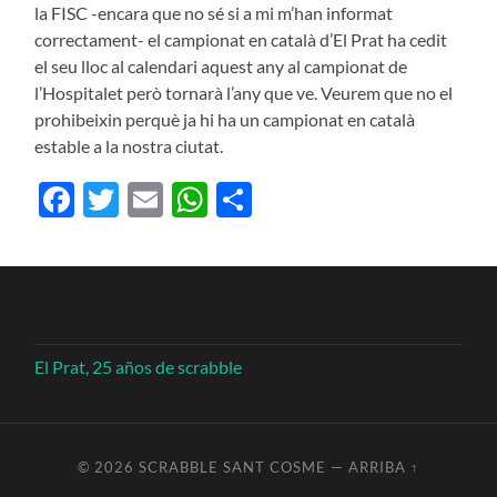
la FISC -encara que no sé si a mi m’han informat
correctament- el campionat en català d’El Prat ha cedit
el seu lloc al calendari aquest any al campionat de
l’Hospitalet però tornarà l’any que ve. Veurem que no el
prohibeixin perquè ja hi ha un campionat en català
estable a la nostra ciutat.
Facebook
Twitter
Email
WhatsApp
Compartir
El Prat, 25 años de scrabble
© 2026
SCRABBLE SANT COSME
—
ARRIBA ↑