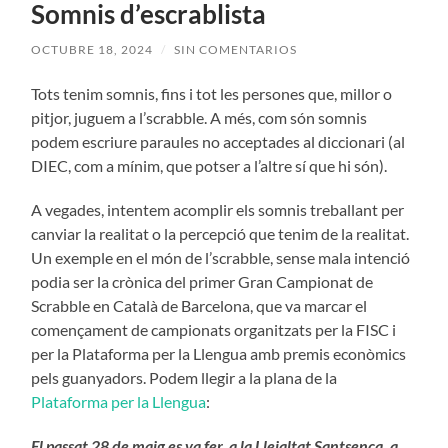
Somnis d’escrablista
OCTUBRE 18, 2024
/
SIN COMENTARIOS
Tots tenim somnis, fins i tot les persones que, millor o
pitjor, juguem a l’scrabble. A més, com són somnis
podem escriure paraules no acceptades al diccionari (al
DIEC, com a mínim, que potser a l’altre sí que hi són).
A vegades, intentem acomplir els somnis treballant per
canviar la realitat o la percepció que tenim de la realitat.
Un exemple en el món de l’scrabble, sense mala intenció
podia ser la crònica del primer Gran Campionat de
Scrabble en Català de Barcelona, que va marcar el
començament de campionats organitzats per la FISC i
per la Plataforma per la Llengua amb premis econòmics
pels guanyadors. Podem llegir a la plana de la
Plataforma per la Llengua
:
E
l passat 28 de maig es va fer, a la Lleialtat Santsenca, a