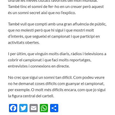
una de les meves ciutats favorites del món mundial.
També tinc el somni de fer-ho en un creuer però aquest
és un somni secret així que no l’explico.
També vull que compti amb una gran afluència de públic,
que no molesti però que hi sigui i que mostri molt
d’interès, que segueixi el campionat i que participi en
activitats obertes.
I per últim, que vinguin molts diaris, ràdios i televisions a
cobrir el campionat i que faci molts reportatges,
entrevistes i connexions en directe.
No crec que sigui un somni tan difícil. Com podeu veure
no he demanat coses difícils com guanyar el campionat,
per exemple. O molt més difícils encara, com que jo sigui
la figura central del cartell.
Facebook
Twitter
Email
WhatsApp
Compartir