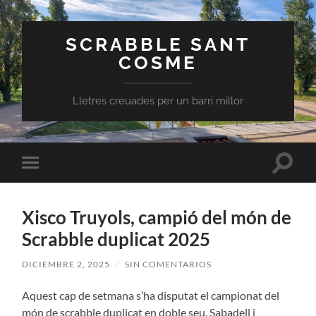
SCRABBLE SANT
COSME
Lletres creuades per un barri millor
Altern
Alternar
el
el
campo
menú
de
móvil
búsqu
Xisco Truyols, campió del món de
Scrabble duplicat 2025
DICIEMBRE 2, 2025
/
SIN COMENTARIOS
Aquest cap de setmana s’ha disputat el campionat del
món de scrabble duplicat en doble seu, Sabadell i