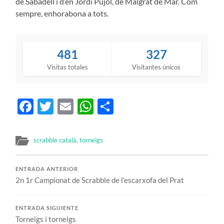
de Sabadell i d’en Jordi Pujol, de Malgrat de Mar. Com
sempre, enhorabona a tots.
481
327
Visitas totales
Visitantes únicos
Facebook
Twitter
Email
WhatsApp
Compartir
scrabble català
,
torneigs
ENTRADA ANTERIOR
2n 1r Campionat de Scrabble de l’escarxofa del Prat
ENTRADA SIGUIENTE
Torneigs i torneigs