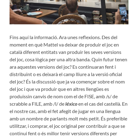
Fins aquí la informació. Ara unes reflexions. Des del
moment en què Mattel va deixar de produir el joc en
català diferent entitats van produir les seves versions
del joc, cosa lògica per una altra banda. Quin futur tenen
ara aquestes versions del joc? Es continuaran fent i
distribuint o es deixarà el camp lliure a la versió oficial
del joc? És la discussió que ja va començar sobre el nom
del joc i que va produir que en altres llengües es
produissin canvis de nom com el de FISE, amb /s/ de
scrabble a FILE, amb /l/ de
léxico
en el cas del castellà. En
el nostre cas, amb el fet afegit de jugar en una llengua
amb un nombre de parlants molt més petit. És preferible
utilitzar, i comprar, el joc original per contribuir a que se
continui fent o és millor tenir versions diferents per