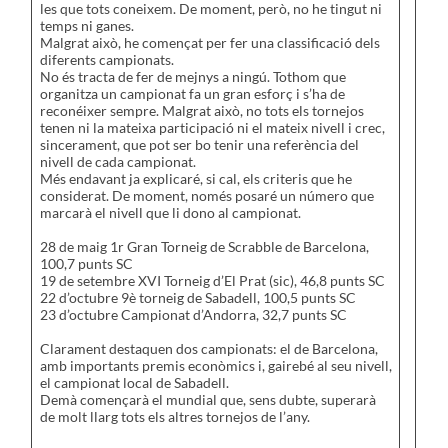
les que tots coneixem. De moment, però, no he tingut ni
temps ni ganes.
Malgrat això, he començat per fer una classificació dels
diferents campionats.
No és tracta de fer de mejnys a ningú. Tothom que
organitza un campionat fa un gran esforç i s’ha de
reconéixer sempre. Malgrat això, no tots els tornejos
tenen ni la mateixa participació ni el mateix nivell i crec,
sincerament, que pot ser bo tenir una referència del
nivell de cada campionat.
Més endavant ja explicaré, si cal, els criteris que he
considerat. De moment, només posaré un número que
marcarà el nivell que li dono al campionat.
28 de maig 1r Gran Torneig de Scrabble de Barcelona,
100,7 punts SC
19 de setembre XVI Torneig d’El Prat (sic), 46,8 punts SC
22 d’octubre 9è torneig de Sabadell, 100,5 punts SC
23 d’octubre Campionat d’Andorra, 32,7 punts SC
Clarament destaquen dos campionats: el de Barcelona,
amb importants premis econòmics i, gairebé al seu nivell,
el campionat local de Sabadell.
Demà començarà el mundial que, sens dubte, superarà
de molt llarg tots els altres tornejos de l’any.