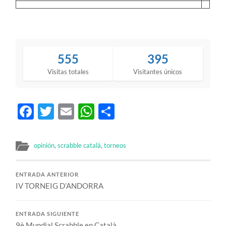
555
395
Visitas totales
Visitantes únicos
Facebook
Twitter
Email
WhatsApp
Compartir
opinión
,
scrabble català
,
torneos
ENTRADA ANTERIOR
IV TORNEIG D’ANDORRA
ENTRADA SIGUIENTE
9è Mundial Scrabble en Català