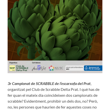
3r Campionat de SCRABBLE de l’escarxofa del Prat
,
organitzat pel Club de Scrabble Delta Prat. I què has de
fer quan el mateix dia coincideixen dos campionats de
scrabble? Evidentment, prohibir un dels dos, no? Però,
no, les persones que haurien de fer aquestes coses no