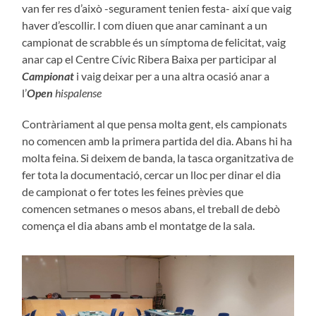
van fer res d’això -segurament tenien festa- així que vaig
haver d’escollir. I com diuen que anar caminant a un
campionat de scrabble és un símptoma de felicitat, vaig
anar cap el Centre Cívic Ribera Baixa per participar al
Campionat
i vaig deixar per a una altra ocasió anar a
l’
Open
hispalense
Contràriament al que pensa molta gent, els campionats
no comencen amb la primera partida del dia. Abans hi ha
molta feina. Si deixem de banda, la tasca organitzativa de
fer tota la documentació, cercar un lloc per dinar el dia
de campionat o fer totes les feines prèvies que
comencen setmanes o mesos abans, el treball de debò
comença el dia abans amb el montatge de la sala.