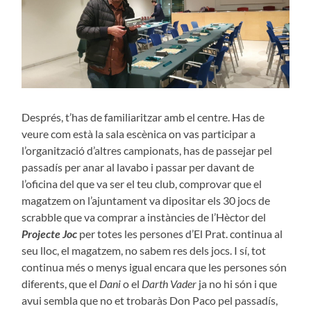
Després, t’has de familiaritzar amb el centre. Has de
veure com està la sala escènica on vas participar a
l’organització d’altres campionats, has de passejar pel
passadís per anar al lavabo i passar per davant de
l’oficina del que va ser el teu club, comprovar que el
magatzem on l’ajuntament va dipositar els 30 jocs de
scrabble que va comprar a instàncies de l’Hèctor del
Projecte Joc
per totes les persones d’El Prat. continua al
seu lloc, el magatzem, no sabem res dels jocs. I sí, tot
continua més o menys igual encara que les persones són
diferents, que el
Dani
o el
Darth Vader
ja no hi són i que
avui sembla que no et trobaràs Don Paco pel passadís,