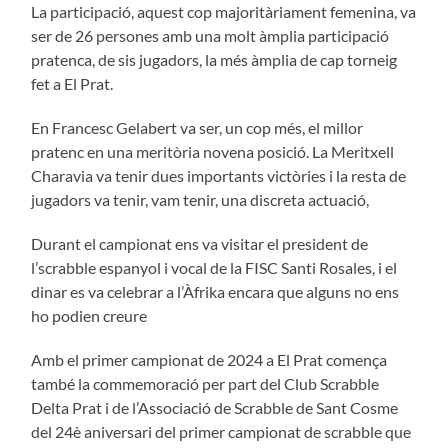
La participació, aquest cop majoritàriament femenina, va
ser de 26 persones amb una molt àmplia participació
pratenca, de sis jugadors, la més àmplia de cap torneig
fet a El Prat.
En Francesc Gelabert va ser, un cop més, el millor
pratenc en una meritòria novena posició. La Meritxell
Charavia va tenir dues importants victòries i la resta de
jugadors va tenir, vam tenir, una discreta actuació,
Durant el campionat ens va visitar el president de
l’scrabble espanyol i vocal de la FISC Santi Rosales, i el
dinar es va celebrar a l’Àfrika encara que alguns no ens
ho podien creure
Amb el primer campionat de 2024 a El Prat comença
també la commemoració per part del Club Scrabble
Delta Prat i de l’Associació de Scrabble de Sant Cosme
del 24è aniversari del primer campionat de scrabble que