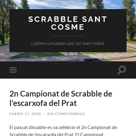
SCRABBLE SANT
COSME
Lletres creuades per un barri millor
Altern
Alternar
el
el
campo
menú
de
móvil
búsqu
2n Campionat de Scrabble de
l’escarxofa del Prat
ENERO 17, 2024
/
SIN COMENTARIOS
El passat dissabte es va celebrar el 2n Campionat de
Scrabble de l’escarxofa del Prat. El Campionat,