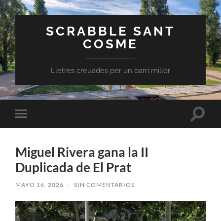
SCRABBLE SANT
COSME
Lletres creuades per un barri millor
Altern
Alternar
el
el
campo
menú
de
móvil
búsqu
Miguel Rivera gana la II
Duplicada de El Prat
MAYO 16, 2026
/
SIN COMENTARIOS