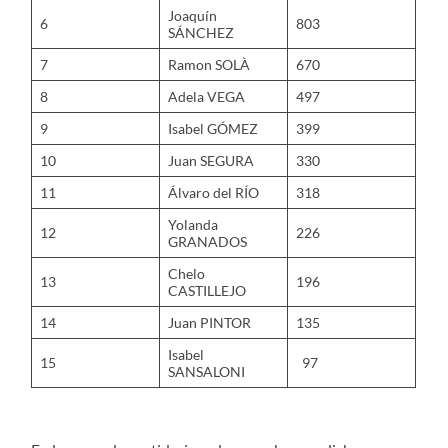
Joaquín
6
803
SÁNCHEZ
7
Ramon SOLÀ
670
8
Adela VEGA
497
9
Isabel GÓMEZ
399
10
Juan SEGURA
330
11
Álvaro del RÍO
318
Yolanda
12
226
GRANADOS
Chelo
13
196
CASTILLEJO
14
Juan PINTOR
135
Isabel
15
97
SANSALONI