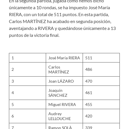
En la segunda partida, jugada como hemos dicho
únicamente a 10 rondas, se ha impuesto José María
RIERA, con un total de 511 puntos. En esta partida,
Carlos MARTÍNEZ ha acabado en segunda posición,
aventajando a RIVERA y quedándose únicamente a 13
puntos de la victoria final.
1
José María RIERA
511
Carlos
2
486
MARTÍNEZ
3
Joan LÁZARO
470
Joaquín
4
461
SÁNCHEZ
5
Miguel RIVERA
455
Audrey
6
420
LELLOUCHE
7
Ramon SOLÀ
339